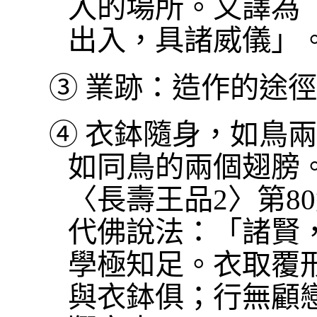
入的場所。又譯為
出入，具諸威儀」
③
業跡：造作的途徑
④
衣鉢隨身，如鳥兩
如同鳥的兩個翅膀
〈長壽王品2〉第8
代佛說法：「諸賢
學極知足。衣取覆
與衣鉢俱；行無顧