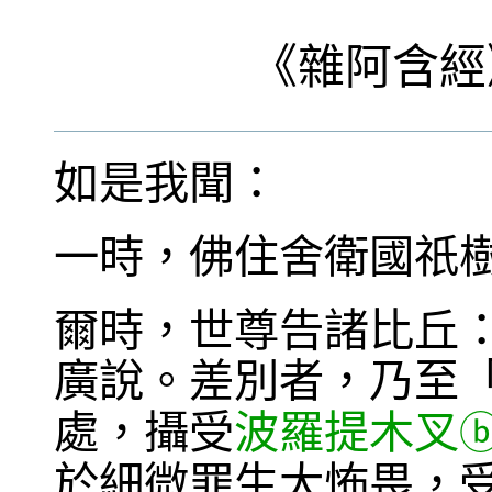
《
雜阿含經
如是我聞：
一時，佛住舍衛國祇
爾時，世尊告諸比丘
廣說。差別者，乃至
處，攝受
波羅提木叉
於細微罪生大怖畏，