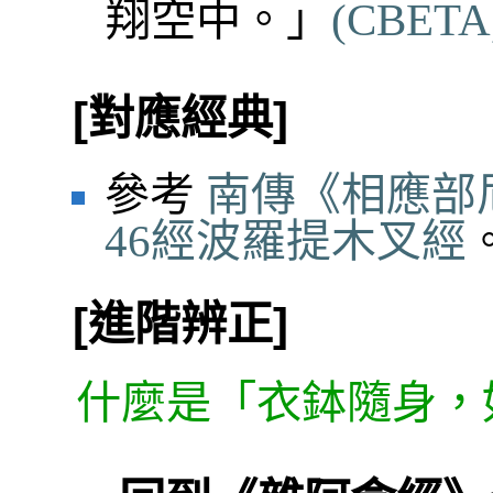
翔空中。」
(CBETA, 
[對應經典]
參考
南傳《相應部
46經波羅提木叉經
[進階辨正]
什麼是「衣鉢隨身，