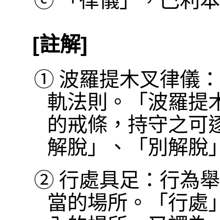
ⓒ
「律儀」，巴利本作 
[註解]
①
波羅提木叉律儀：
軌法則。「波羅提
的戒條，持守之可
解脫」、「別解脫
②
行處具足：行為舉
當的場所。「行處