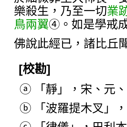
樂殺生，乃至一切
業
鳥兩翼
。如是學戒
④
佛說此經已，諸比丘
[校勘]
ⓐ
「靜」，宋、元、
ⓑ
「波羅提木叉」，巴利