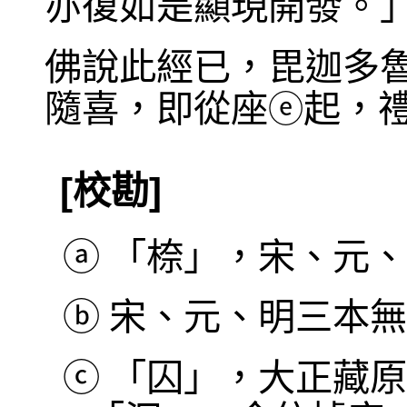
亦復如是顯現開發。
佛說此經已，毘迦多
隨喜，即從座
起，
ⓔ
[校勘]
ⓐ
「㮈」，宋、元、
ⓑ
宋、元、明三本無
ⓒ
「囚」，大正藏原