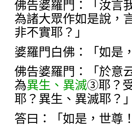
佛告婆羅門：「汝言
為諸大眾作如是說，
非不實耶？」
婆羅門白佛：「如是
佛告婆羅門：「於意
為
異生、異滅
耶？
③
耶？異生、異滅耶？
答曰：「如是，世尊