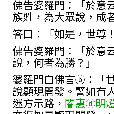
佛告婆羅門：「於意
族姓，為大眾說，成
答曰：「如是，世尊
佛告婆羅門：「於意
說，何者為勝？」
婆羅門白佛言
：「
ⓑ
說顯現開發。譬如有
迷方示路，
闇惠
明
ⓓ