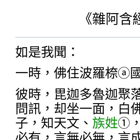
《
雜阿含
如是我聞：
一時，佛住波羅㮈
ⓐ
彼時，毘迦多魯迦聚
問訊，却坐一面，白
子，知天文、
族姓
①
必有，言無必無，言