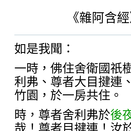
《
雜阿含經
如是我聞：
一時，佛住舍衛國祇
利弗、尊者大目揵連
竹園，於一房共住。
時，尊者舍利弗於
後
哉！尊者目揵連！汝