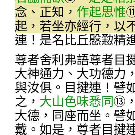
念、正知，
作起思惟
起，若坐亦經行，以
連！是名比丘慇懃精
尊者舍利弗語尊者目
大神通力、大功德力
與汝俱。目揵連！譬
之，
大山色味悉同
⑬
大德，同座而坐。譬
戴。如是，尊者目揵