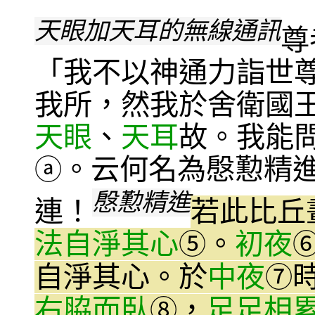
天眼加天耳的無線通訊
尊
「我不以神通力詣世
我所，然我於舍衛國
天眼
、
天耳
故。我能
。云何名為慇懃精
ⓐ
慇懃精進
連！
若此比丘
法自淨其心
。
初夜
⑤
自淨其心。於
中夜
⑦
右脇而臥
，
足足相
⑧