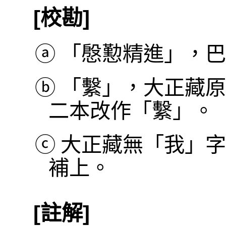
[校勘]
ⓐ
「慇懃精進」，巴利本作
ⓑ
「繫」，大正藏原
二本改作「繫」。
ⓒ
大正藏無「我」字
補上。
[註解]