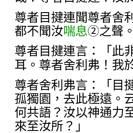
尊者目揵連聞尊者舍
都不聞汝
喘息
之聲
②
尊者目揵連言：「此
耳。尊者舍利弗！我
尊者舍利弗言：「目
孤獨園，去此極遠。
何共語？汝以神通力
來至汝所？」