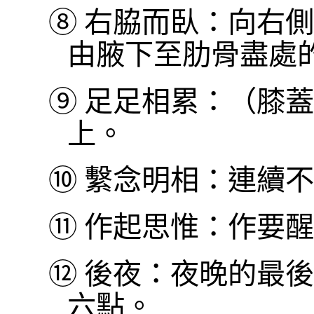
⑧
右脇而臥：向右側
由腋下至肋骨盡處
⑨
足足相累：（膝蓋
上。
⑩
繫念明相：連續不
⑪
作起思惟：作要醒
⑫
後夜：夜晚的最後
六點。