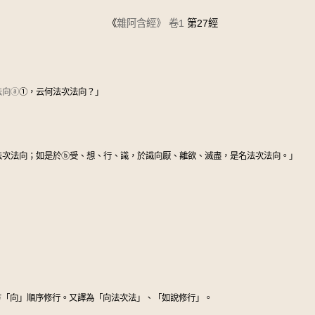
《
雜阿含經》
卷1
第27經
法向
ⓐ
①
，云何法次法向？」
法次法向；如是於
ⓑ
受、想、行、識，於識向厭、離欲、滅盡，是名法次法向。」
方「向」順序修行。又譯為「向法次法」、「如說修行」。