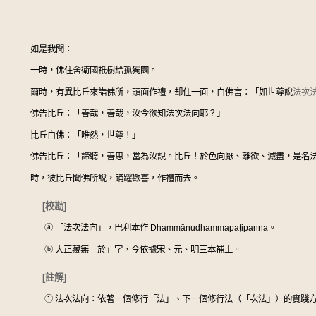
如是我聞：
一時，佛住舍衛國祇樹給孤獨園。
爾時，有異比丘來詣佛所，頭面作禮，却住一面，白佛言：「如世尊說
法次
佛告比丘：「善哉，善哉，汝今欲知法次法向耶？」
比丘白佛：「唯然，世尊！」
佛告比丘：「諦聽，善思，當為汝說。比丘！於色向厭、離欲、滅盡，是名
時，彼比丘聞佛所說，踊躍歡喜，作禮而去。
[校勘]
ⓐ
「法次法向」，巴利本作 Dhammānudhammapaṭipanna。
ⓑ
大正藏無「於」字，今依據宋、元、明三本補上。
[註解]
①
法次法向：依著一個修行「法」、下一個修行法（「次法」）的實踐