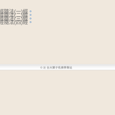
經隨法(一)經
。
經隨法(二)經
。
經隨法(三)經
。
經隨法(四)經
。
©
卍 台大獅子吼佛學專站