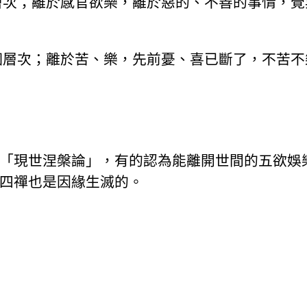
層次；離於感官欲樂，離於惡的、不善的事情，覺
個層次；離於苦、樂，先前憂、喜已斷了，不苦不
「現世涅槃論」，有的認為能離開世間的五欲娛
四禪也是因緣生滅的。