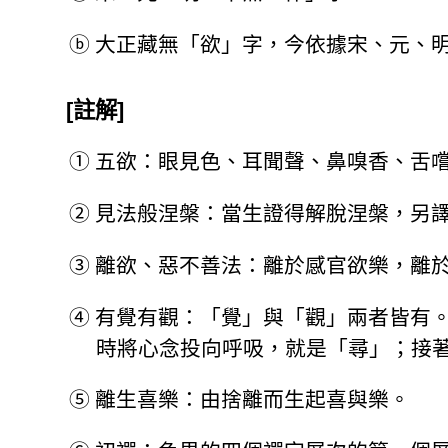
ⓑ
大正藏無「欲」字，今依據宋、元、
[註解]
①
五欲：眼見色、耳聞聲、鼻嗅香、舌
②
見法般涅槃：當生證得解脫涅槃，另
③
離欲、惡不善法：離於感官欲樂，離
④
有覺有觀：「覺」與「觀」兩者皆有
時將心念投向呼吸，就是「尋」；接
⑤
離生喜樂：由捨離而生起喜與樂。