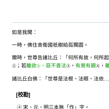
如是我聞：
一時，佛住舍衛國祇樹給孤獨園。
爾時，世尊告諸比丘：「何所有故，何所起
；若
離欲
、惡不善法
，
有覺有觀
，
②
ⓑ
③
④
諸比丘白佛：「世尊是法根、法眼、法依…
[校勘]
ⓐ
宋、元、明三本無「作」字。