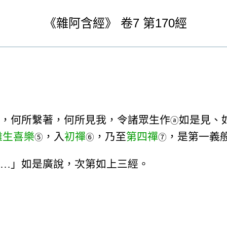
《
雜阿含經》
卷7
第170經
，何所繫著，何所見我，令諸眾生作
如是見、
ⓐ
離生喜樂
，入
初禪
，乃至
第四禪
，是第一義
⑤
⑥
⑦
…」如是廣說，次第如上三經。