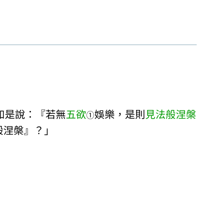
如是說：『若無
五欲
娛樂，是則
見法般涅槃
①
般涅槃』？」