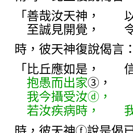
「善哉汝天神， 以
至誠見開覺， 令
時，彼天神復說偈言
「比丘應如是， 信
抱愚而出家
， 
③
我今攝受汝
， 
ⓓ
若汝疾病時， 我
時，彼天神
說是偈
ⓕ