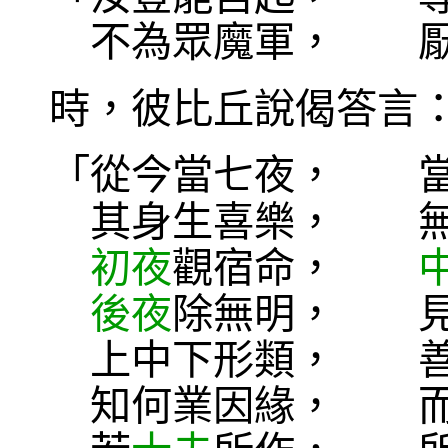
不為眾魔軍， 厭
時，彼比丘說偈答言
「從今當七夜， 
其身生喜樂， 無
初夜
觀宿命，
後夜
除無明， 見
上中下形類， 善
知何業因緣， 而