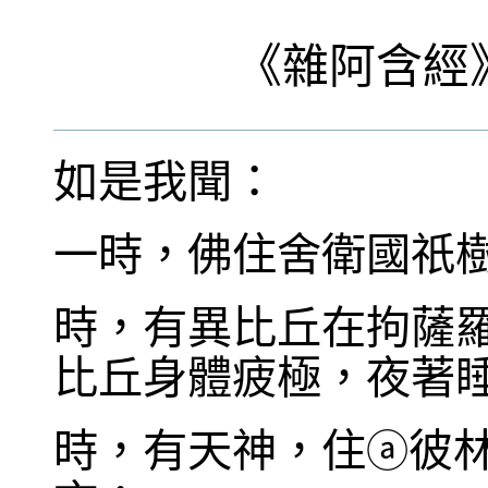
《
雜阿含經
如是我聞：
一時，佛住舍衛國祇
時，有異比丘在拘薩
比丘身體疲極，夜著
時，有天神，住
彼
ⓐ