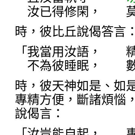
汝已得修閑， 莫
時，彼比丘說偈答言
「我當用汝語， 精
不為彼睡眠， 數
時，彼天神如是、如
專精方便，斷諸煩惱
說偈言：
「汝豈能自起， 專