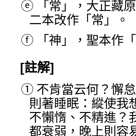
ⓔ
「常」，大正藏原
二本改作「常」。
ⓕ
「神」，聖本作「
[註解]
①
不肯當云何？懈怠
則著睡眠：縱使我
不懶惰、不精進？
都衰弱，晚上則容