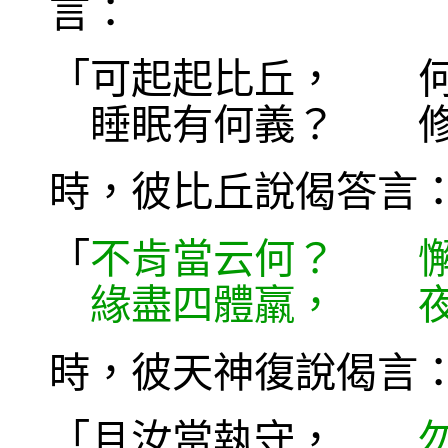
言：
「可起起比丘， 何
睡眠有何義？ 修
時，彼比丘說偈答言
「
不肯當云何？ 懈
緣盡四體羸， 夜
時，彼天神復說偈言
「且汝當執守，