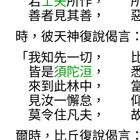
若
士夫
所作， 所
善者見其善， 惡
時，彼天神復說偈言
「我知先一切， 比
皆是
須陀洹
， 悉
來到此林中， 當
見汝一懈怠， 仰
莫令住凡夫， 故
爾時，比丘復說偈言