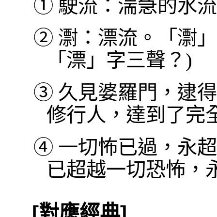
①
駛流：湍急的水流
②
㵱：漂流。「㵱」
「漂」字三聲？)
③
久見婆羅門，逮得
修行人，達到了完
④
一切怖已過，永超
已超越一切恐怖，
[對應經典]