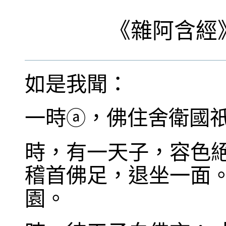
《
雜阿含經
如是我聞：
一時
，佛住舍衛國
ⓐ
時，有一天子，容色
稽首佛足，退坐一面
園。