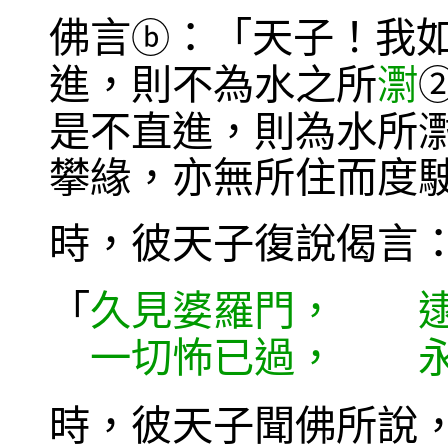
佛言
：「天子！我
ⓑ
進，則不為水之所
㵱
是不直進，則為水所
攀緣，亦無所住而度
時，彼天子復說偈言
「
久見婆羅門， 逮
一切怖已過， 永
時，彼天子聞佛所說