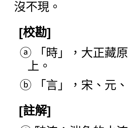
沒不現。
[校勘]
ⓐ
「時」，大正藏原
上。
ⓑ
「言」，宋、元、
[註解]