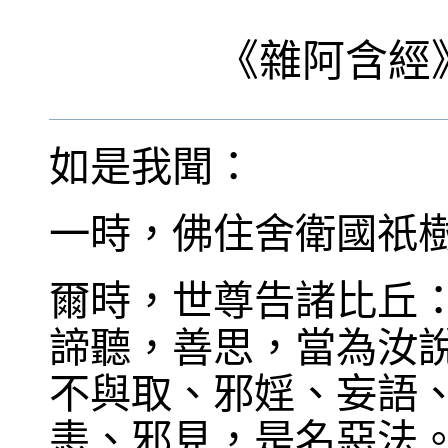
《
雜阿含經
如是我聞：
一時，佛住舍衛國祇
爾時，世尊告諸比丘
諦聽，善思，當為汝
不與取、邪婬、妄語
恚、邪見，是名惡法