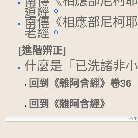
南傳《相應部尼柯耶
道經
。
南傳《相應部尼柯耶
老經
。
[進階辨正]
什麼是「已洗諸非小
→
回到《雜阿含經》卷36
→
回到《雜阿含經》
©
卍