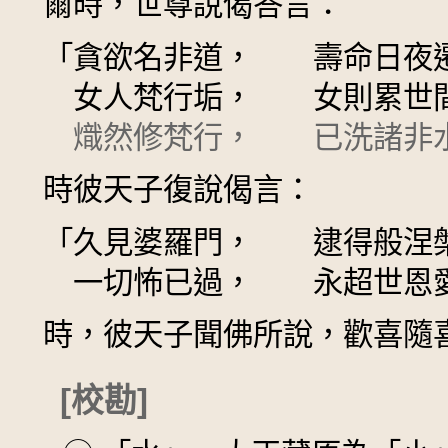
爾時，世尊說偈答言：
「貪欲名非道， 壽命日夜
女人梵行垢， 女則累世
熾然修梵行， 已洗諸非
時彼天子復說偈言：
「久見婆羅門， 逮得般涅
一切怖已過， 永超世恩
時，彼天子聞佛所說，歡喜隨
[校勘]