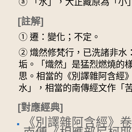
ⓐ
「水」，大正藏原為「小
[註解]
①
遷：變化；不定。
②
熾然修梵行，已洗諸非水
垢。「熾然」是猛烈燃燒的
思。相當的《別譯雜阿含經
水」，相當的南傳經文作「
[對應經典]
《別譯雜阿含經》卷